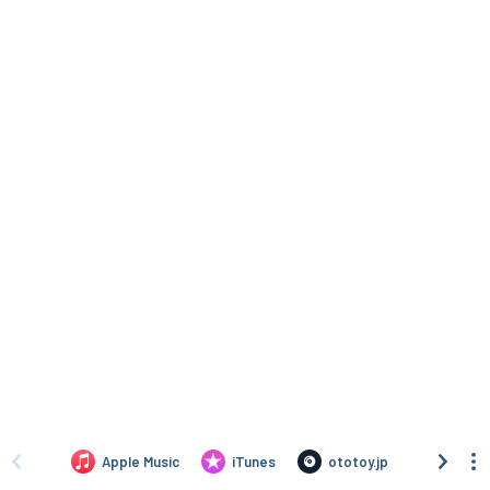
Apple Music
iTunes
ototoy.jp