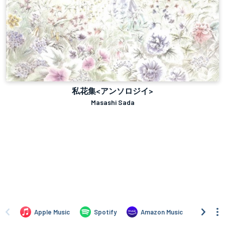
私花集<アンソロジイ>
Masashi Sada
Apple Music
Spotify
Amazon Music
iTune