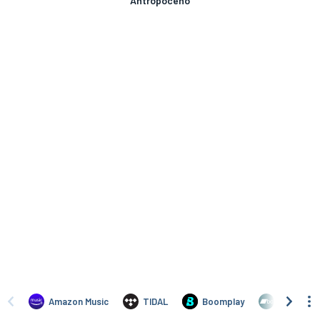
Antropoceno
Amazon Music
TIDAL
Boomplay
Bandcam