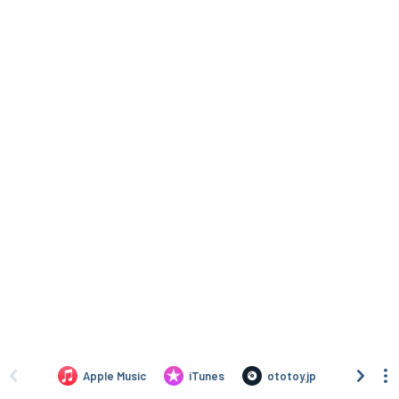
Apple Music
iTunes
ototoy.jp