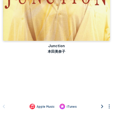
Junction
本田美奈子
Apple Music
iTunes