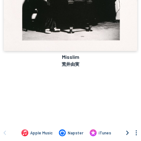
Misslim
荒井由実
Apple Music
Napster
iTunes