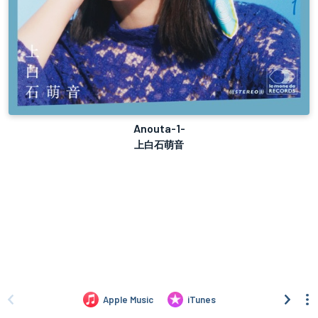
Anouta-1-
上白石萌音
Apple Music
iTunes