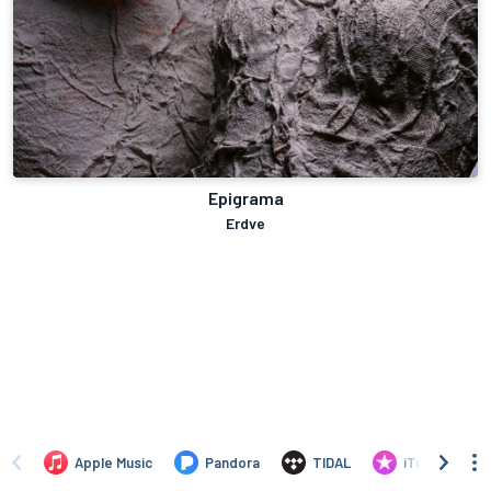
Epigrama
Erdve
Apple Music
Pandora
TIDAL
iTunes