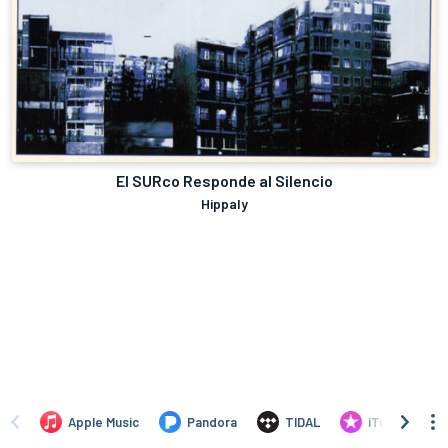
El SURco Responde al Silencio
Hippaly
Apple Music
Pandora
TIDAL
iTunes