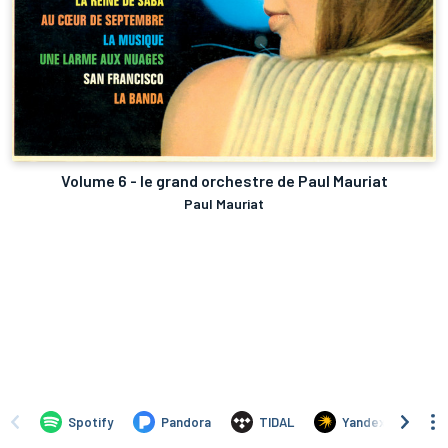
Volume 6 - le grand orchestre de Paul Mauriat
Paul Mauriat
Spotify
Pandora
TIDAL
Yandex
B