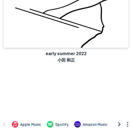
early summer 2022
小田 和正
Apple Music
Spotify
Amazon Music
iTune