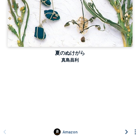
夏のぬけがら
真島昌利
Amazon