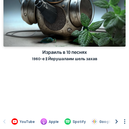
Израиль в 10 песнях
1960-е || Йерушалаим шель захав
YouTube
Apple
Spotify
Google
Y