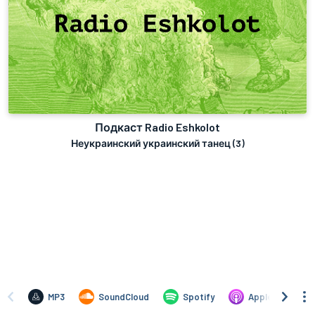
Подкаст Radio Eshkolot
Неукраинский украинский танец (3)
MP3
SoundCloud
Spotify
Apple
G