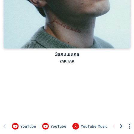
Залишила
YAKTAK
YouTube
YouTube
YouTube Music
Apple 