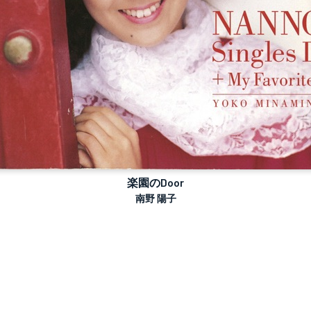
楽園のDoor
南野 陽子