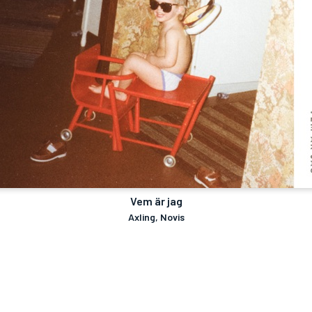
Vem är jag
Axling, Novis