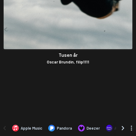
Tusen år
Oscar Brundin, filip1111
Apple Music
Pandora
Deezer
Amazon Mus