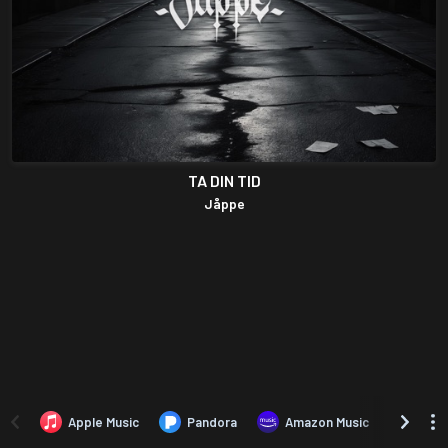
TA DIN TID
Jåppe
Apple Music
Pandora
Amazon Music
TIDA