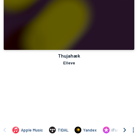
Thujahæk
Elleve
Apple Music
TIDAL
Yandex
iTunes