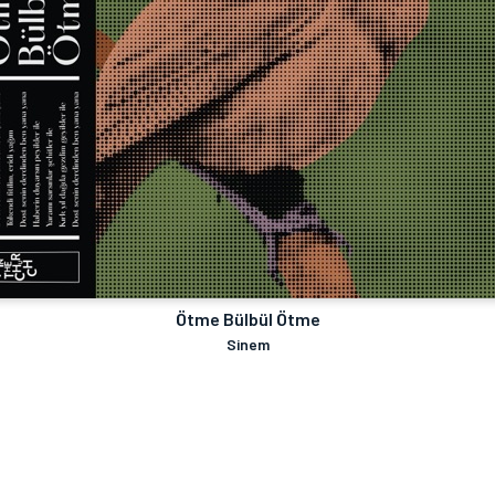
Ötme Bülbül Ötme
Sinem