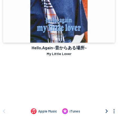
Hello,Again~昔からある場所~
My Little Lover
Apple Music
iTunes