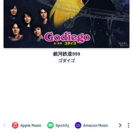
銀河鉄道999
ゴダイゴ
Apple Music
Spotify
Amazon Music
iTune