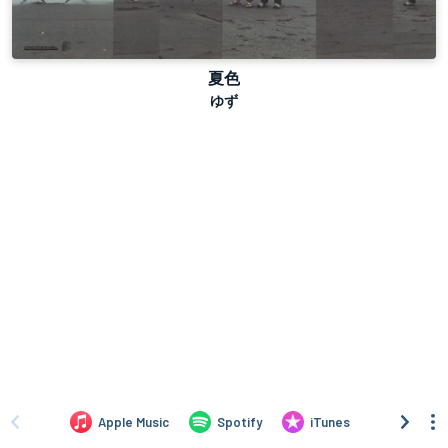
夏色
ゆず
Apple Music
Spotify
iTunes