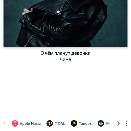
О чём плачут девочки
ЧИНА
Apple Music
TIDAL
Yandex
VK
iTu