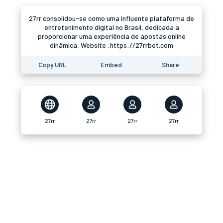
27rr consolidou-se como uma influente plataforma de
entretenimento digital no Brasil, dedicada a
proporcionar uma experiência de apostas online
dinâmica, Website :https://27rrbet.com
Copy URL
Embed
Share
27rr
27rr
27rr
27rr