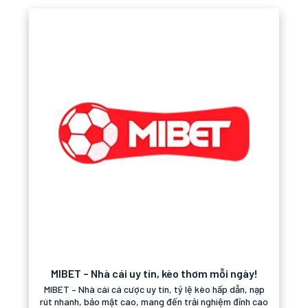
MIBET – Nhà cái uy tín, kèo thơm mỗi ngày!
MIBET – Nhà cái cá cược uy tín, tỷ lệ kèo hấp dẫn, nạp
rút nhanh, bảo mật cao, mang đến trải nghiệm đỉnh cao