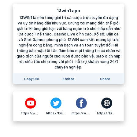
13win1 app
13WIN1 là nền tảng giải trí cá cược trực tuyến đa dạng
và uy tín hàng đầu khu vực. Chúng tôi mang đến thế giới
giải trí không giới hạn với hàng ngàn trò chơi hấp dẫn như
Cá cược Thể thao, Casino Live đỉnh cao, Xổ số, Bắn cá
và Slot Games phong phú. 13WIN cam kết mang lại trải
nghiệm công bằng, minh bạch và an toàn tuyệt đối. Hệ
thống bảo mật tối tân đảm bảo mọi thông tin cá nhân và
giao dịch của người chơi luôn được bảo vệ. Giao dịch nạp
rút siêu tốc chỉ trong vài phút, hỗ trợ khách hàng 24/7
chuyên nghiệp.
Copy URL
Embed
Share
https://www.youtube.com/@13win1app
https://twitter.com/13win1app
https://www.facebook.com/13win1app
https://13win-1.app/