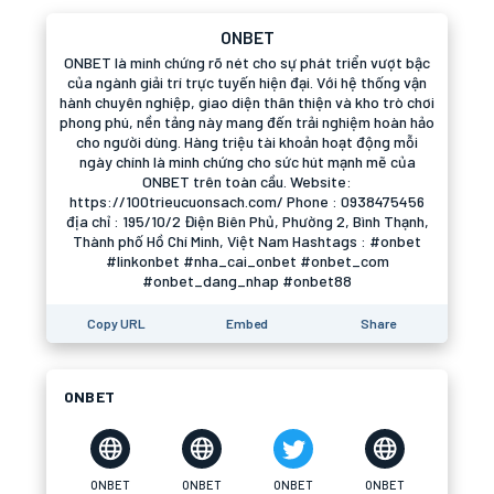
ONBET
ONBET là minh chứng rõ nét cho sự phát triển vượt bậc
của ngành giải trí trực tuyến hiện đại. Với hệ thống vận
hành chuyên nghiệp, giao diện thân thiện và kho trò chơi
phong phú, nền tảng này mang đến trải nghiệm hoàn hảo
cho người dùng. Hàng triệu tài khoản hoạt động mỗi
ngày chính là minh chứng cho sức hút mạnh mẽ của
ONBET trên toàn cầu. Website:
https://100trieucuonsach.com/ Phone : 0938475456
địa chỉ : 195/10/2 Điện Biên Phủ, Phường 2, Bình Thạnh,
Thành phố Hồ Chí Minh, Việt Nam Hashtags : #onbet
#linkonbet #nha_cai_onbet #onbet_com
#onbet_dang_nhap #onbet88
Copy URL
Embed
Share
ONBET
ONBET
ONBET
ONBET
ONBET