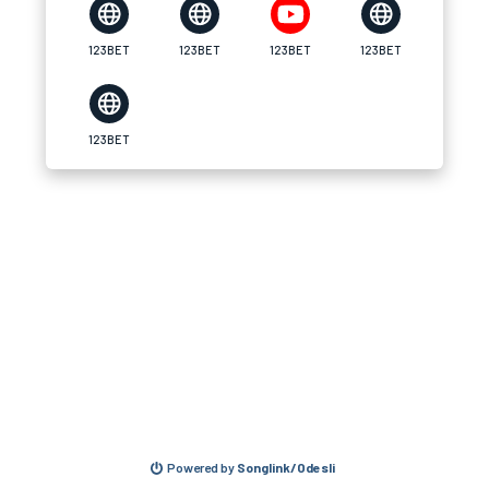
123BET
123BET
123BET
123BET
123BET
Powered by
Songlink/Odesli