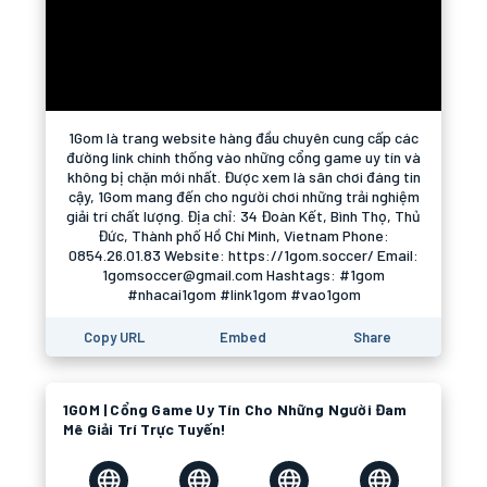
1Gom là trang website hàng đầu chuyên cung cấp các
đường link chính thống vào những cổng game uy tín và
không bị chặn mới nhất. Được xem là sân chơi đáng tin
cậy, 1Gom mang đến cho người chơi những trải nghiệm
giải trí chất lượng. Địa chỉ: 34 Đoàn Kết, Bình Thọ, Thủ
Đức, Thành phố Hồ Chí Minh, Vietnam Phone:
0854.26.01.83 Website: https://1gom.soccer/ Email:
1gomsoccer@gmail.com Hashtags: #1gom
#nhacai1gom #link1gom #vao1gom
Copy URL
Embed
Share
1GOM | Cổng Game Uy Tín Cho Những Người Đam
Mê Giải Trí Trực Tuyến!