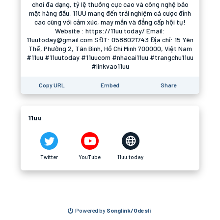
chơi đa dạng, tỷ lệ thưởng cực cao và công nghệ bảo
mật hàng đầu, 11UU mang đến trải nghiệm cá cược đỉnh
cao cùng với cảm xúc, may mắn và đẳng cấp hội tụ!
Website : https://11uu.today/ Email:
11uutoday@gmail.com SĐT: 0588021743 Địa chỉ: 15 Yên
Thế, Phường 2, Tân Bình, Hồ Chí Minh 700000, Việt Nam
#11uu #11uutoday #11uucom #nhacai11uu #trangchu11uu
#linkvao11uu
Copy URL
Embed
Share
11uu
Twitter
YouTube
11uu.today
Powered by
Songlink/Odesli