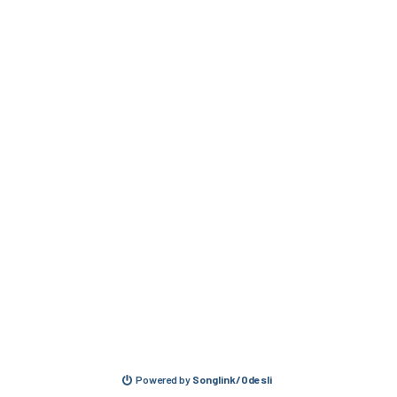
Powered by
Songlink/Odesli