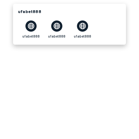
ufabet888
ufabet888
ufabet888
ufabet888