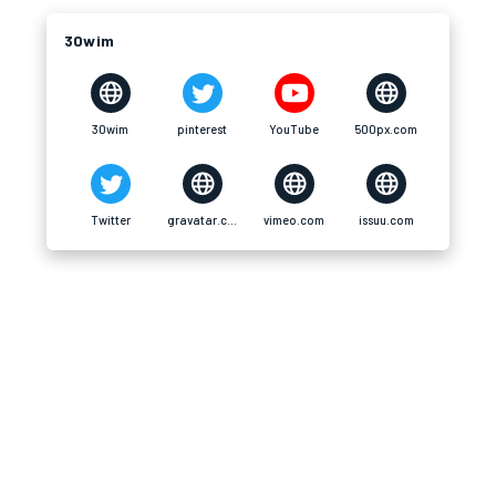
30wim
30wim
pinterest
YouTube
500px.com
Twitter
gravatar.com
vimeo.com
issuu.com