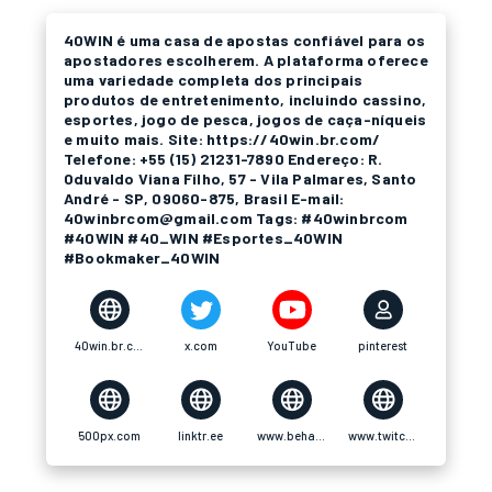
40WIN é uma casa de apostas confiável para os
apostadores escolherem. A plataforma oferece
uma variedade completa dos principais
produtos de entretenimento, incluindo cassino,
esportes, jogo de pesca, jogos de caça-níqueis
e muito mais. Site: https://40win.br.com/
Telefone: +55 (15) 21231-7890 Endereço: R.
Oduvaldo Viana Filho, 57 - Vila Palmares, Santo
André - SP, 09060-875, Brasil E-mail:
40winbrcom@gmail.com Tags: #40winbrcom
#40WIN #40_WIN #Esportes_40WIN
#Bookmaker_40WIN
40win.br.com
x.com
YouTube
pinterest
500px.com
linktr.ee
www.behance.net
www.twitch.tv