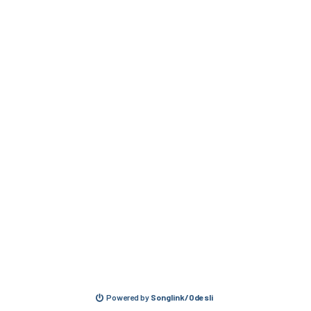
Powered by
Songlink/Odesli