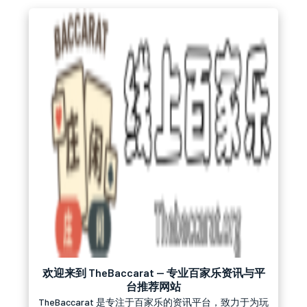
欢迎来到 TheBaccarat — 专业百家乐资讯与平
台推荐网站
TheBaccarat 是专注于百家乐的资讯平台，致力于为玩