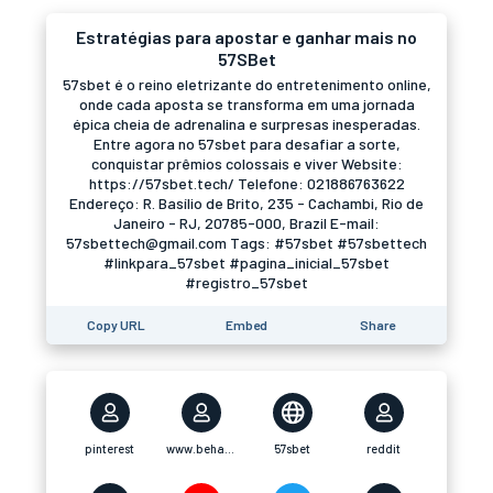
Estratégias para apostar e ganhar mais no
57SBet
57sbet é o reino eletrizante do entretenimento online,
onde cada aposta se transforma em uma jornada
épica cheia de adrenalina e surpresas inesperadas.
Entre agora no 57sbet para desafiar a sorte,
conquistar prêmios colossais e viver Website:
https://57sbet.tech/ Telefone: 021886763622
Endereço: R. Basílio de Brito, 235 - Cachambi, Rio de
Janeiro - RJ, 20785-000, Brazil E-mail:
57sbettech@gmail.com Tags: #57sbet #57sbettech
#linkpara_57sbet #pagina_inicial_57sbet
#registro_57sbet
Copy URL
Embed
Share
pinterest
www.behance.net
57sbet
reddit