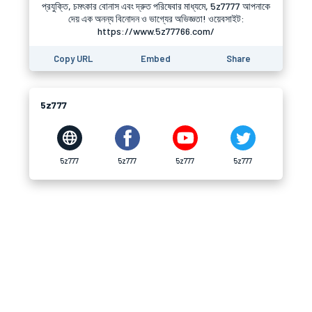
প্রযুক্তি, চমৎকার বোনাস এবং দ্রুত পরিষেবার মাধ্যমে, 5z7777 আপনাকে
দেয় এক অনন্য বিনোদন ও ভাগ্যের অভিজ্ঞতা! ওয়েবসাইট:
https://www.5z77766.com/
Copy URL
Embed
Share
5z777
5z777
5z777
5z777
5z777