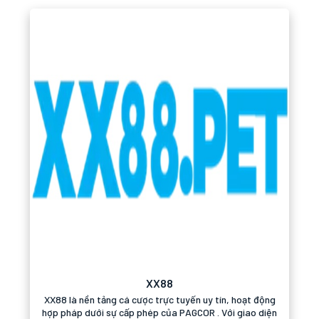
XX88
XX88 là nền tảng cá cược trực tuyến uy tín, hoạt động
hợp pháp dưới sự cấp phép của PAGCOR . Với giao diện