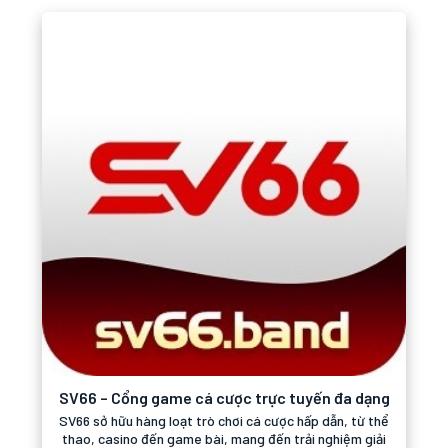
SV66 – Cổng game cá cược trực tuyến đa dạng
SV66 sở hữu hàng loạt trò chơi cá cược hấp dẫn, từ thể
thao, casino đến game bài, mang đến trải nghiệm giải