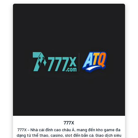
777X
777X – Nhà cái đỉnh cao châu Á, mang đến kho game đa
dạng từ thể thao, casino, slot đến bắn cá. Giao dịch siêu