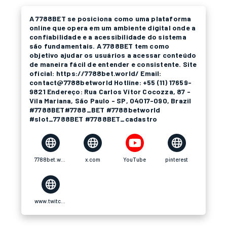
A 7788BET se posiciona como uma plataforma
online que opera em um ambiente digital onde a
confiabilidade e a acessibilidade do sistema
são fundamentais. A 7788BET tem como
objetivo ajudar os usuários a acessar conteúdo
de maneira fácil de entender e consistente. Site
oficial: https://7788bet.world/ Email:
contact@7788betworld Hotline: +55 (11) 17659-
9821 Endereço: Rua Carlos Vítor Cocozza, 87 -
Vila Mariana, São Paulo - SP, 04017-090, Brazil
#7788BET#7788_BET #7788betworld
#slot_7788BET #7788BET_cadastro
7788bet.world
x.com
YouTube
pinterest
www.twitch.tv