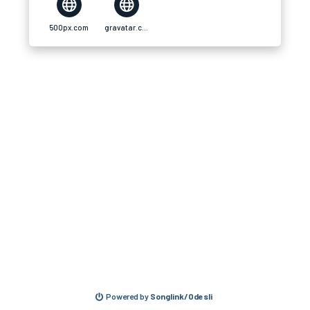
500px.com
gravatar.com
Powered by
Songlink/Odesli