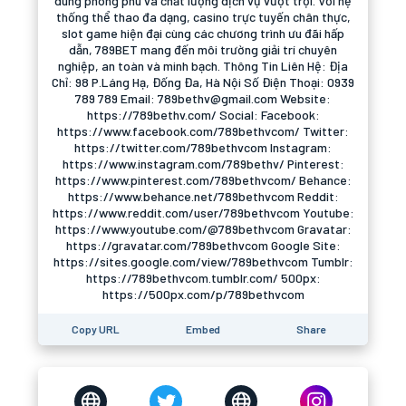
dung phong phú và chất lượng dịch vụ vượt trội. Với hệ
thống thể thao đa dạng, casino trực tuyến chân thực,
slot game hiện đại cùng các chương trình ưu đãi hấp
dẫn, 789BET mang đến môi trường giải trí chuyên
nghiệp, an toàn và minh bạch. Thông Tin Liên Hệ: Địa
Chỉ: 98 P.Láng Hạ, Đống Đa, Hà Nội Số Điện Thoại: 0939
789 789 Email: 789bethv@gmail.com Website:
https://789bethv.com/ Social: Facebook:
https://www.facebook.com/789bethvcom/ Twitter:
https://twitter.com/789bethvcom Instagram:
https://www.instagram.com/789bethv/ Pinterest:
https://www.pinterest.com/789bethvcom/ Behance:
https://www.behance.net/789bethvcom Reddit:
https://www.reddit.com/user/789bethvcom Youtube:
https://www.youtube.com/@789bethvcom Gravatar:
https://gravatar.com/789bethvcom Google Site:
https://sites.google.com/view/789bethvcom Tumblr:
https://789bethvcom.tumblr.com/ 500px:
https://500px.com/p/789bethvcom
Copy URL
Embed
Share