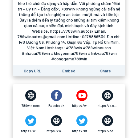
kho trò chơi đa dạng và hấp dẫn. Với phương châm “Giải
trí – Uy tín – Đẳng cấp”, 789WIN không ngừng cải tiến hệ
thống để tạo trải nghiệm an toàn, mượt mà và tiện lợi.
Đây là điểm đến lý tưởng cho những ai tìm kiếm không
gian cá cược hiện đại, minh bạch và đầy kịch tính.
Website: https://789wiin.autos/ Email:
789wiinautos@gmail.com Hotline: 0978886534 Địa chỉ:
148 Đường 59, Phường 14, Quận Gò Vấp, Tp Hồ Chí Minh,
Việt Nam Hashtags: #789win #789wiinautos
#nhacai789win #khuyenmai789win #linkvao789win
#conggame789win
Copy URL
Embed
Share
789win com
Facebook
https://www.youtube.com/@789wiinautos
https://x.com/789wiinautos
https://www.pinterest.com/789wiinautos/
https://www.linkedin.com/in/789wiinautos/
https://krachelart.com/UserProfile/tabid/43/userId/1309644/Default.aspx
https://cadillacsociety.com/users/789wiinautos/