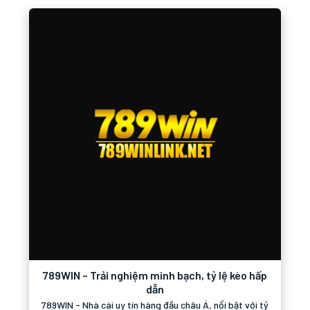
789WIN – Trải nghiệm minh bạch, tỷ lệ kèo hấp
dẫn
789WIN - Nhà cái uy tín hàng đầu châu Á, nổi bật với tỷ