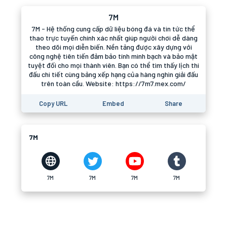
7M
7M - Hệ thống cung cấp dữ liệu bóng đá và tin tức thể
thao trực tuyến chính xác nhất giúp người chơi dễ dàng
theo dõi mọi diễn biến. Nền tảng được xây dựng với
công nghệ tiên tiến đảm bảo tính minh bạch và bảo mật
tuyệt đối cho mọi thành viên. Bạn có thể tìm thấy lịch thi
đấu chi tiết cùng bảng xếp hạng của hàng nghìn giải đấu
trên toàn cầu. Website: https://7m7.mex.com/
Copy URL
Embed
Share
7M
7M
7M
7M
7M