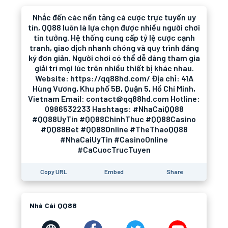
Nhắc đến các nền tảng cá cược trực tuyến uy
tín, QQ88 luôn là lựa chọn được nhiều người chơi
tin tưởng. Hệ thống cung cấp tỷ lệ cược cạnh
tranh, giao dịch nhanh chóng và quy trình đăng
ký đơn giản. Người chơi có thể dễ dàng tham gia
giải trí mọi lúc trên nhiều thiết bị khác nhau.
Website: https://qq88hd.com/ Địa chỉ: 41A
Hùng Vương, Khu phố 5B, Quận 5, Hồ Chí Minh,
Vietnam Email: contact@qq88hd.com Hotline:
0986532233 Hashtags: #NhaCaiQQ88
#QQ88UyTin #QQ88ChinhThuc #QQ88Casino
#QQ88Bet #QQ88Online #TheThaoQQ88
#NhaCaiUyTin #CasinoOnline
#CaCuocTrucTuyen
Copy URL
Embed
Share
Nhà Cái QQ88