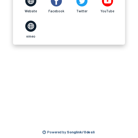
Website
Facebook
Twitter
YouTube
vimeo
Powered by
Songlink/Odesli