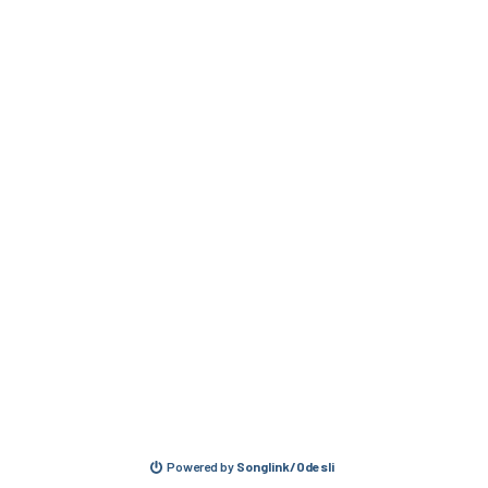
Powered by
Songlink/Odesli