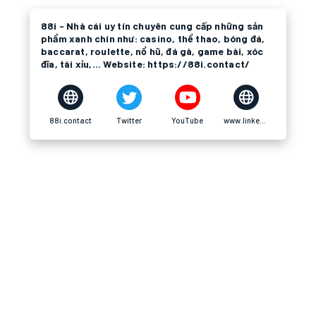
88i - Nhà cái uy tín chuyên cung cấp những sản
phẩm xanh chín như: casino, thể thao, bóng đá,
baccarat, roulette, nổ hũ, đá gà, game bài, xóc
đĩa, tài xỉu,... Website: https://88i.contact/
88i.contact
Twitter
YouTube
www.linkedin.com